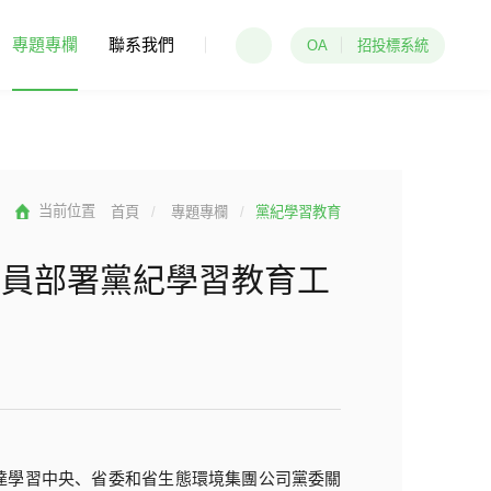
一区久久-黄色大毛片-久久综合伊
情岛论坛自拍-不卡欧美-国产成人
專題專欄
聯系我們
OA
招投標系統
首頁
專題專欄
黨紀學習教育
動員部署黨紀學習教育工
達學習中央、省委和省生態環境集團公司黨委關