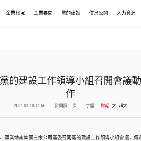
洲影院在线观看-亚洲天堂第一页-
字幕一区二区三区不卡-精品播放-爱
企業概況
企業要聞
黨的建設
信息公開
人力資源
黨的建設工作領導小組召開會議
作
2024-04-18 14:56
發閱讀：
次
字體：
默認
大
超大
老、鹽業地產集團三家公司黨委召開黨的建設工作領導小組會議，傳