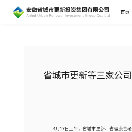
超碰免费在线-香蕉视频免费看-亚
人77777蜜臀-中文综合网-中文
首頁
自拍偷拍-色小说香蕉-超碰伊人网
省城市更新等三家公司
4月17日上午，省城市更新、省健康養