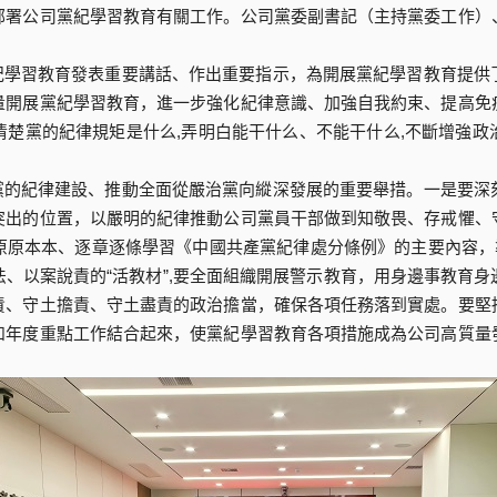
部署公司黨紀學習教育有關工作。公司黨委副書記（主持黨委工作）
紀學習教育發表重要講話、作出重要指示，為開展黨紀學習教育提供
量開展黨紀學習教育，進一步強化紀律意識、加強自我約束、提高免
清楚黨的紀律規矩是什么,弄明白能干什么、不能干什么,不斷增強政
黨的紀律建設、推動全面從嚴治黨向縱深發展的重要舉措。一是要深
突出的位置，以嚴明的紀律推動公司黨員干部做到知敬畏、存戒懼、
原原本本、逐章逐條學習《中國共產黨紀律處分條例》的主要內容，準
、以案說責的“活教材”,要全面組織開展警示教育，用身邊事教育
責、守土擔責、守土盡責的政治擔當，確保各項任務落到實處。要堅
和年度重點工作結合起來，使黨紀學習教育各項措施成為公司高質量